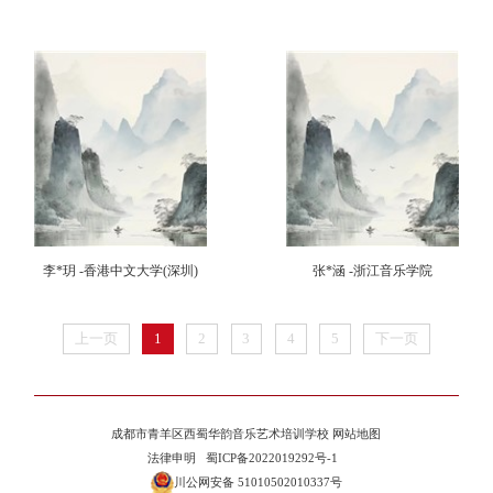
李*玥 -香港中文大学(深圳)
张*涵 -浙江音乐学院
上一页
1
2
3
4
5
下一页
成都市青羊区西蜀华韵音乐艺术培训学校
网站地图
法律申明
蜀ICP备2022019292号-1
川公网安备 51010502010337号