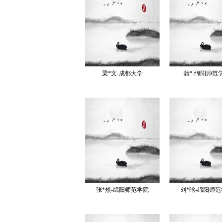
梁*文-成都大学
蒲*-绵阳师范
张*然-绵阳师范学院
刘*晗-绵阳师