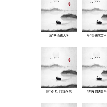
唐*依-西南大学
牟*翟-南京艺
陈*婷-四川音乐学院
邓*芮-四川音